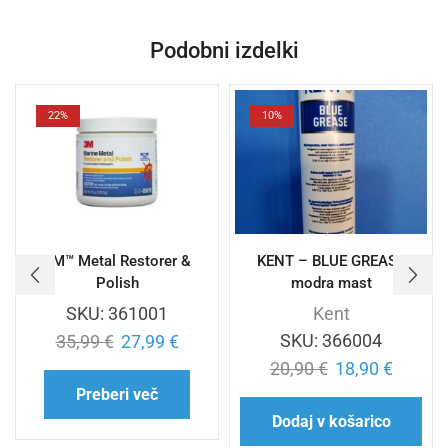
Podobni izdelki
22%
10%
3M™ Metal Restorer &
KENT – BLUE GREASE
Polish
modra mast
SKU:
361001
Kent
SKU:
366004
35,99
€
27,99
€
20,90
€
18,90
€
Preberi več
Dodaj v košarico