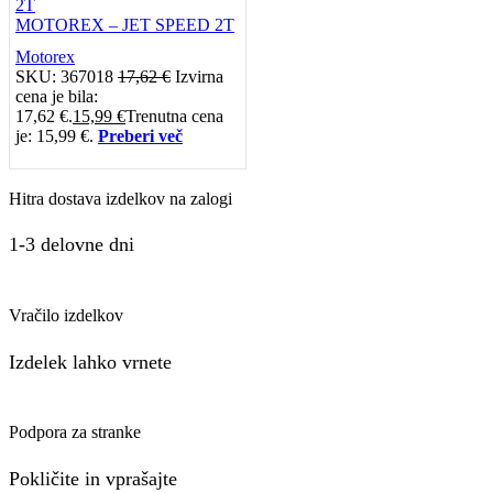
MOTOREX – JET SPEED 2T
Motorex
SKU:
367018
17,62
€
Izvirna
cena je bila:
17,62 €.
15,99
€
Trenutna cena
je: 15,99 €.
Preberi več
Hitra dostava izdelkov na zalogi
1-3 delovne dni
Vračilo izdelkov
Izdelek lahko vrnete
Podpora za stranke
Pokličite in vprašajte