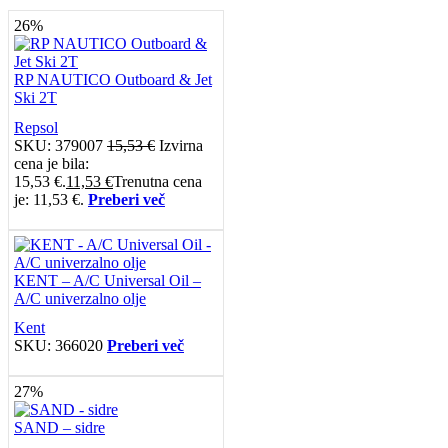
26%
RP NAUTICO Outboard & Jet
Ski 2T
Repsol
SKU:
379007
15,53
€
Izvirna
cena je bila:
15,53 €.
11,53
€
Trenutna cena
je: 11,53 €.
Preberi več
KENT – A/C Universal Oil –
A/C univerzalno olje
Kent
SKU:
366020
Preberi več
27%
SAND – sidre