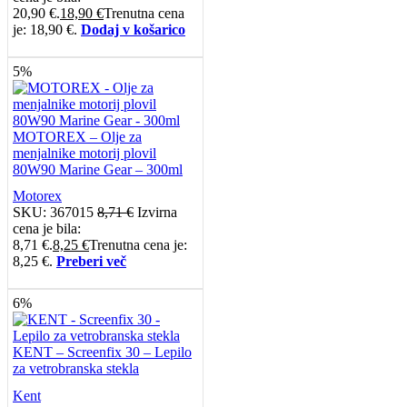
20,90 €.
18,90
€
Trenutna cena
je: 18,90 €.
Dodaj v košarico
5%
MOTOREX – Olje za
menjalnike motorij plovil
80W90 Marine Gear – 300ml
Motorex
SKU:
367015
8,71
€
Izvirna
cena je bila:
8,71 €.
8,25
€
Trenutna cena je:
8,25 €.
Preberi več
6%
KENT – Screenfix 30 – Lepilo
za vetrobranska stekla
Kent