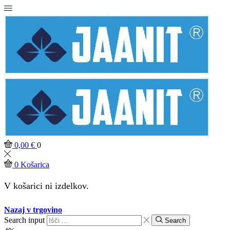
0,00
€
0
0
Košarica
V košarici ni izdelkov.
Nazaj v trgovino
Search input
Search