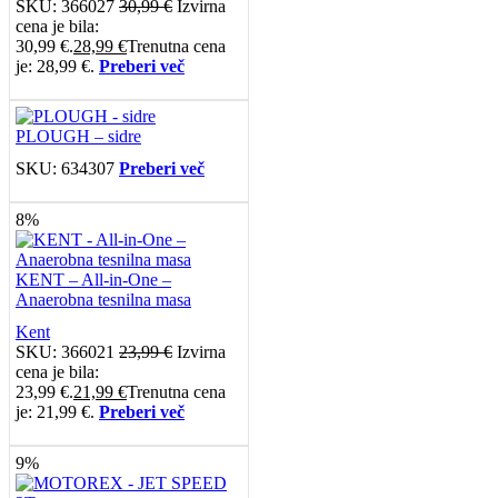
SKU:
366027
30,99
€
Izvirna
cena je bila:
30,99 €.
28,99
€
Trenutna cena
je: 28,99 €.
Preberi več
PLOUGH – sidre
SKU:
634307
Preberi več
8%
KENT – All-in-One –
Anaerobna tesnilna masa
Kent
SKU:
366021
23,99
€
Izvirna
cena je bila:
23,99 €.
21,99
€
Trenutna cena
je: 21,99 €.
Preberi več
9%