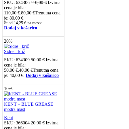
SKU:
634306
110,00
€
Izvirna
cena je bila:
110,00 €.
80,00
€
Trenutna cena
je: 80,00 €.
že od
14,25 €
na mesec
Dodaj v košarico
20%
Sidre – križ
SKU:
634309
50,00
€
Izvirna
cena je bila:
50,00 €.
40,00
€
Trenutna cena
je: 40,00 €.
Dodaj v košarico
10%
KENT – BLUE GREASE
modra mast
Kent
SKU:
366004
20,90
€
Izvirna
cena je bila: