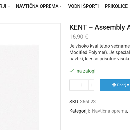
RJI
NAVTIČNA OPREMA
VODNI ŠPORTI
PRIKOLICE
KENT – Assembly Ad
16,90
€
Je visoko kvalitetno večnamens
Modified Polymer). Je specialn
navtiki, kjer so prisotne visok
na zalogi
Dodaj v 
SKU:
366023
Kategoriji:
Navtična oprema
,