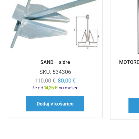
SAND – sidre
MOTOREX
SKU:
634306
110,00
€
80,00
€
že od
14,25 €
na mesec
Dodaj v košarico