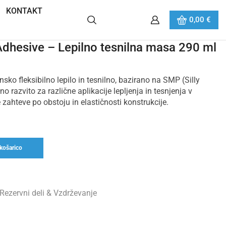
KONTAKT
0,00
€
hesive – Lepilno tesnilna masa 290 ml
ko fleksibilno lepilo in tesnilno, bazirano na SMP (Silly
o razvito za različne aplikacije lepljenja in tesnjenja v
e zahteve po obstoju in elastičnosti konstrukcije.
košarico
Rezervni deli & Vzdrževanje