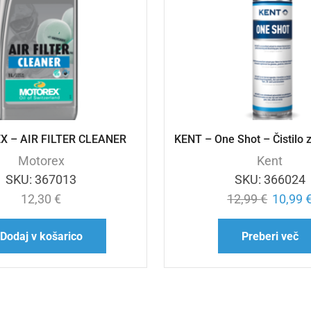
 – AIR FILTER CLEANER
KENT – One Shot – Čistilo z
Motorex
Kent
SKU:
367013
SKU:
366024
12,30
€
12,99
€
10,99
Dodaj v košarico
Preberi več