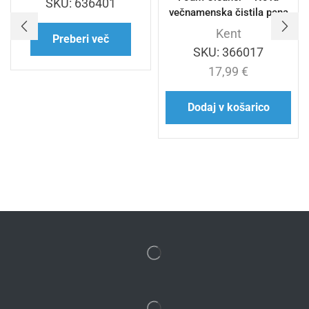
SKU:
636401
večnamenska čistila pena
Kent
Preberi več
SKU:
366017
17,99
€
Dodaj v košarico