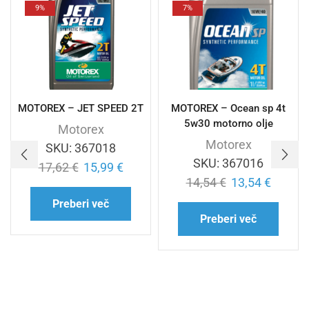
9%
7%
MOTOREX – JET SPEED 2T
MOTOREX – Ocean sp 4t
5w30 motorno olje
Motorex
Motorex
SKU:
367018
SKU:
367016
17,62
€
15,99
€
14,54
€
13,54
€
Preberi več
Preberi več