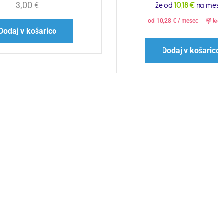
3,00
€
že od
10,18 €
na me
od
10,28
€
/ mesec
Dodaj v košarico
Dodaj v košaric