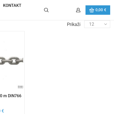
KONTAKT
0,00
€
Prikaži
50 m DIN766
0
€