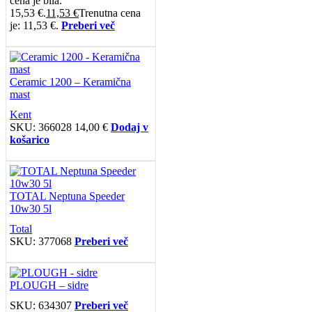
cena je bila:
15,53 €.
11,53
€
Trenutna cena
je: 11,53 €.
Preberi več
Ceramic 1200 – Keramična
mast
Kent
SKU:
366028
14,00
€
Dodaj v
košarico
TOTAL Neptuna Speeder
10w30 5l
Total
SKU:
377068
Preberi več
PLOUGH – sidre
SKU:
634307
Preberi več