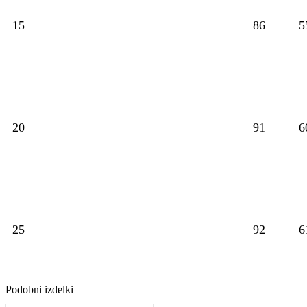
15
86
5
20
91
6
25
92
6
Podobni izdelki