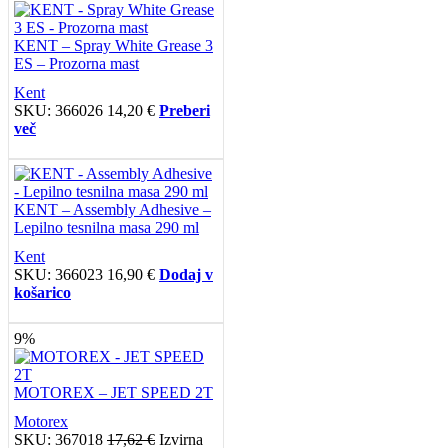
KENT – Spray White Grease 3
ES – Prozorna mast
Kent
SKU:
366026
14,20
€
Preberi
več
KENT – Assembly Adhesive –
Lepilno tesnilna masa 290 ml
Kent
SKU:
366023
16,90
€
Dodaj v
košarico
9%
MOTOREX – JET SPEED 2T
Motorex
SKU:
367018
17,62
€
Izvirna