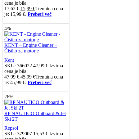
cena je bila:
17,62 €.
15,99
€
Trenutna cena
je: 15,99 €.
Preberi več
4%
KENT – Engine Cleaner –
Čistilo za motorje
Kent
SKU:
366022
47,99
€
Izvirna
cena je bila:
47,99 €.
45,99
€
Trenutna cena
je: 45,99 €.
Preberi več
26%
RP NAUTICO Outboard & Jet
Ski 2T
Repsol
SKU:
379007
15,53
€
Izvirna