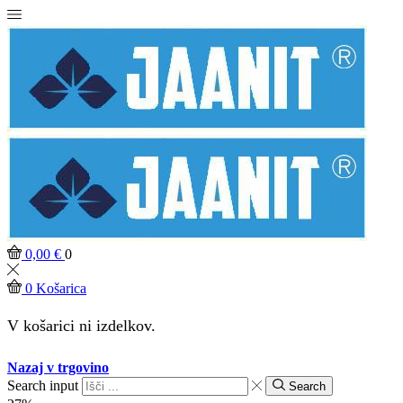
0,00
€
0
0
Košarica
V košarici ni izdelkov.
Nazaj v trgovino
Search input
Search