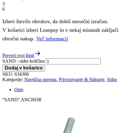
3
6
Izberi število obrokov, da dobiš mesečni izračun.
V košarici izberi Leanpay in v nekaj minutah zaključi
obročni nakup.
Več informacij
Preveri svoj limit
SAND - sidre količina
Dodaj v košarico
SKU:
634306
Kategorije:
Navtična oprema
,
Privezovanje & Sidranje
,
Sidra
Opis
“SAND” ANCHOR