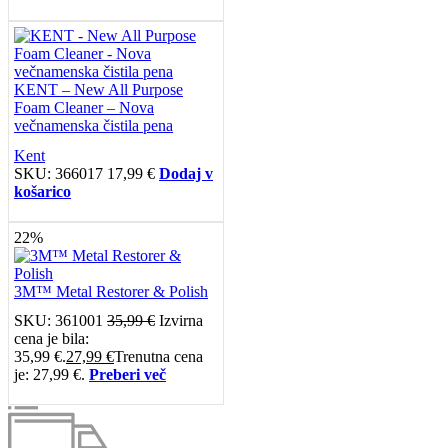
KENT – New All Purpose
Foam Cleaner – Nova
večnamenska čistila pena
Kent
SKU:
366017
17,99
€
Dodaj v
košarico
22%
3M™ Metal Restorer & Polish
SKU:
361001
35,99
€
Izvirna
cena je bila:
35,99 €.
27,99
€
Trenutna cena
je: 27,99 €.
Preberi več