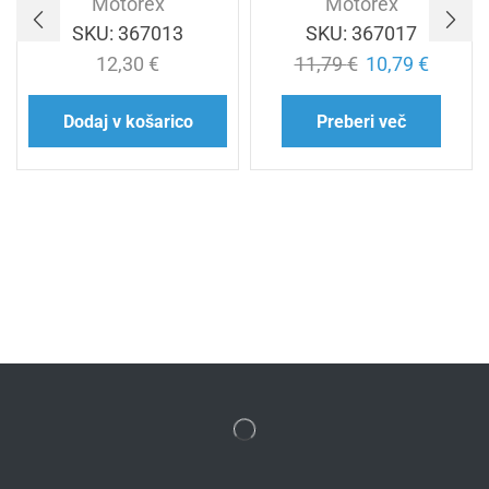
Motorex
Motorex
SKU:
367013
SKU:
367017
12,30
€
11,79
€
10,79
€
Dodaj v košarico
Preberi več