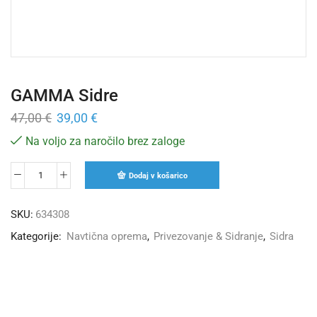
GAMMA Sidre
47,00
€
39,00
€
Na voljo za naročilo brez zaloge
Dodaj v košarico
SKU:
634308
Kategorije:
Navtična oprema
,
Privezovanje & Sidranje
,
Sidra