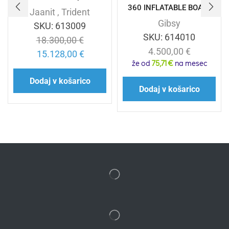
360 INFLATABLE BOAT ,
Jaanit
,
Trident
Gibsy
SKU:
613009
SKU:
614010
18.300,00
€
4.500,00
€
15.128,00
€
že od
75,71 €
na mesec
Dodaj v košarico
Dodaj v košarico