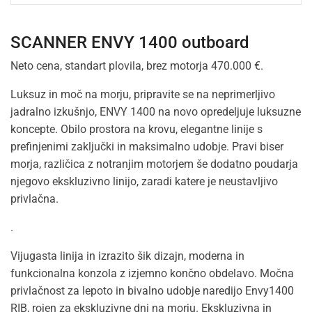
SCANNER ENVY 1400 outboard
Neto cena, standart plovila, brez motorja 470.000 €.
Luksuz in moč na morju, pripravite se na neprimerljivo
jadralno izkušnjo, ENVY 1400 na novo opredeljuje luksuzne
koncepte.
Obilo prostora na krovu, elegantne linije s
prefinjenimi zaključki in maksimalno udobje.
Pravi biser
morja, različica z notranjim motorjem še dodatno poudarja
njegovo ekskluzivno linijo, zaradi katere je neustavljivo
privlačna.
.
Vijugasta linija in izrazito šik dizajn, moderna in
funkcionalna konzola z izjemno končno obdelavo.
Močna
privlačnost za lepoto in bivalno udobje naredijo Envy1400
RIB, rojen za ekskluzivne dni na morju. Ekskluzivna in