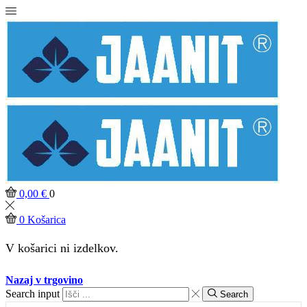
0,00
€
0
0
Košarica
V košarici ni izdelkov.
Nazaj v trgovino
Search input
Search