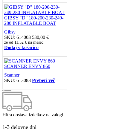
GIBSY “D” 180-200-230-249-
280 INFLATABLE BOAT
Gibsy
SKU:
614003
530,00
€
že od
11,52 €
na mesec
Dodaj v košarico
SCANNER ENVY 860
Scanner
SKU:
613083
Preberi več
Hitra dostava izdelkov na zalogi
1-3 delovne dni