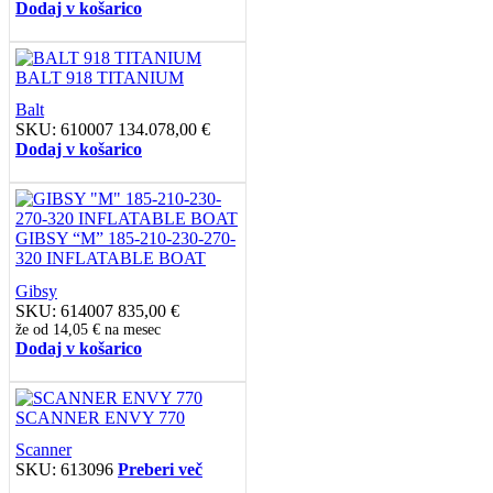
Dodaj v košarico
BALT 918 TITANIUM
Balt
SKU:
610007
134.078,00
€
Dodaj v košarico
GIBSY “M” 185-210-230-270-
320 INFLATABLE BOAT
Gibsy
SKU:
614007
835,00
€
že od
14,05 €
na mesec
Dodaj v košarico
SCANNER ENVY 770
Scanner
SKU:
613096
Preberi več