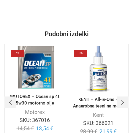
Podobni izdelki
7%
8%
MOTOREX – Ocean sp 4t
KENT – All-in-One –
5w30 motorno olje
Anaerobna tesnilna masa
Motorex
Kent
SKU:
367016
SKU:
366021
14,54
€
13,54
€
23,99
€
21,99
€