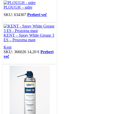
PLOUGH – sidre
SKU:
634307
Preberi več
KENT – Spray White Grease 3
ES – Prozorna mast
Kent
SKU:
366026
14,20
€
Preberi
več