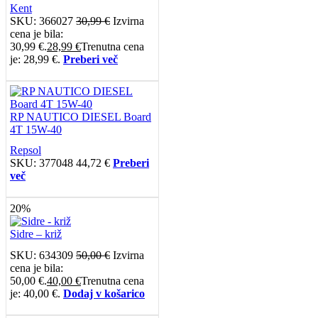
Kent
SKU:
366027
30,99
€
Izvirna
cena je bila:
30,99 €.
28,99
€
Trenutna cena
je: 28,99 €.
Preberi več
RP NAUTICO DIESEL Board
4T 15W-40
Repsol
SKU:
377048
44,72
€
Preberi
več
20%
Sidre – križ
SKU:
634309
50,00
€
Izvirna
cena je bila:
50,00 €.
40,00
€
Trenutna cena
je: 40,00 €.
Dodaj v košarico