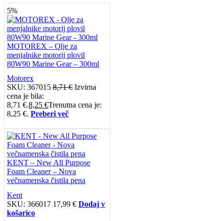
5%
MOTOREX – Olje za
menjalnike motorij plovil
80W90 Marine Gear – 300ml
Motorex
SKU:
367015
8,71
€
Izvirna
cena je bila:
8,71 €.
8,25
€
Trenutna cena je:
8,25 €.
Preberi več
KENT – New All Purpose
Foam Cleaner – Nova
večnamenska čistila pena
Kent
SKU:
366017
17,99
€
Dodaj v
košarico