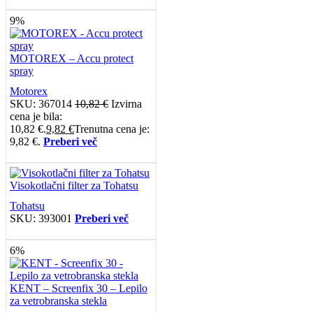
9%
MOTOREX – Accu protect
spray
Motorex
SKU:
367014
10,82
€
Izvirna
cena je bila:
10,82 €.
9,82
€
Trenutna cena je:
9,82 €.
Preberi več
Visokotlačni filter za Tohatsu
Tohatsu
SKU:
393001
Preberi več
6%
KENT – Screenfix 30 – Lepilo
za vetrobranska stekla