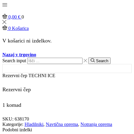
0,00
€
0
0
Košarica
V košarici ni izdelkov.
Nazaj v trgovino
Search input
Search
Rezervni čep TECHNI ICE
Rezervni čep
1 komad
SKU:
638170
Kategorije:
Hladilniki
,
Navtična oprema
,
Notranja oprema
Podobni izdelki