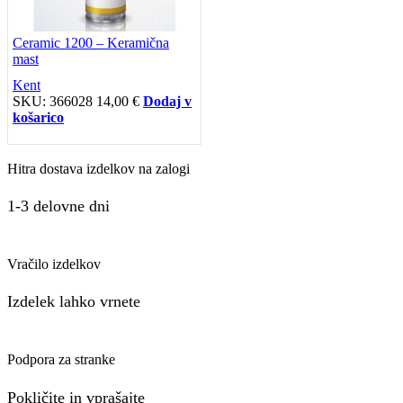
Ceramic 1200 – Keramična
mast
Kent
SKU:
366028
14,00
€
Dodaj v
košarico
Hitra dostava izdelkov na zalogi
1-3 delovne dni
Vračilo izdelkov
Izdelek lahko vrnete
Podpora za stranke
Pokličite in vprašajte