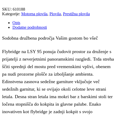
SKU:
610188
Kategorije:
Motorna plovila
,
Plovila
,
Prestižna plovila
Opis
Dodatne podrobnosti
Sodobna družbena področja
Vašim gostom bo všeč
Flybridge na LSY 95 ponuja čudovit prostor za druženje s
prijatelji z neverjetnimi panoramskimi razgledi.
Trda streha
ščiti sprednji del mostu pred vremenskimi vplivi, obenem
pa nudi prozorne plošče za izboljšanje ambienta.
Edinstvena zasnova sedežne garniture vključuje več
sedežnih garnitur, ki se ovijajo okoli celotne leve strani
letala.
Desna stran letala ima mokri bar z barskimi stoli ter
ločena stopnišča do kokpita in glavne palube.
Enako
inovativen kot flybridge je zadnji kokpit s svojo