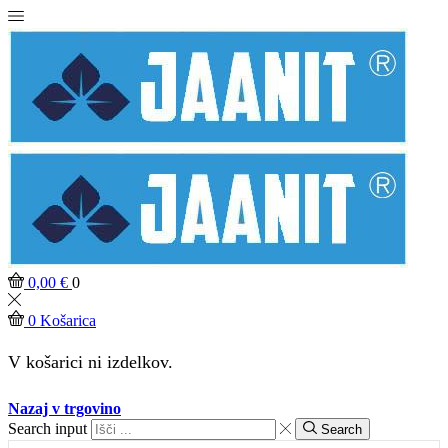
0,00
€
0
0
Košarica
V košarici ni izdelkov.
Nazaj v trgovino
Search input
Search