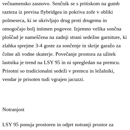
večnamensko zasnovo.
Senčnik se s pritiskom na gumb
razteza iz previsa flybridgea in pokriva zofe v obliki
polmeseca, ki se ukrivljajo drug proti drugemu in
omogočajo bolj intimen pogovor.
Izjemno velika sončna
ploščad je nameščena na zadnji strani sedežne garniture, ki
zlahka sprejme 3-4 goste za sončenje in skrije garažo za
čolne ali vodne skuterje.
Povečanje prostora za užitek
lastnika je trend na LSY 95 in ni spregledan na premcu.
Prisotni so tradicionalni sedeži v premcu in ležalniki,
vendar je prisoten tudi vgrajen jacuzzi.
Notranjost
LSY 95 ponuja prostoren in odprt notranji prostor za