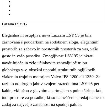
Lazzara LSY 95
Elegantna in osupljiva nova Lazzara LSY 95 je bila
zasnovana s poudarkom na sodobnem slogu, elegantnih
prostorih za zabavo in prostornih prostorih za vas, vaše
goste in vašo posadko. Zmogljivost LSY 95 je hkrati
navdušujoča in zelo učinkovita zahvaljujoč trupu
globokega v-v, obsežni uporabi strukturnih ogljikovih
vlaken in trojnim motorjem Volvo IPS 1200 ali 1350. Za
razliko od drugih jaht v svojem razredu ima LSY 95 pet
kabin, vključno z glavnim apartmajem s polno širino, kot
tudi prostore za posadko, ki so nameščeni spredaj namesto
zadaj za največjo zasebnost na spodnji palubi.