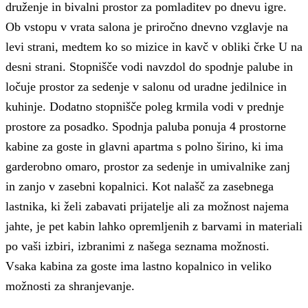
druženje in bivalni prostor za pomladitev po dnevu igre.
Ob vstopu v vrata salona je priročno dnevno vzglavje na
levi strani, medtem ko so mizice in kavč v obliki črke U na
desni strani.
Stopnišče vodi navzdol do spodnje palube in
ločuje prostor za sedenje v salonu od uradne jedilnice in
kuhinje.
Dodatno stopnišče poleg krmila vodi v prednje
prostore za posadko.
Spodnja paluba ponuja 4 prostorne
kabine za goste in glavni apartma s polno širino, ki ima
garderobno omaro, prostor za sedenje in umivalnike zanj
in zanjo v zasebni kopalnici.
Kot nalašč za zasebnega
lastnika, ki želi zabavati prijatelje ali za možnost najema
jahte, je pet kabin lahko opremljenih z barvami in materiali
po vaši izbiri, izbranimi z našega seznama možnosti.
Vsaka kabina za goste ima lastno kopalnico in veliko
možnosti za shranjevanje.