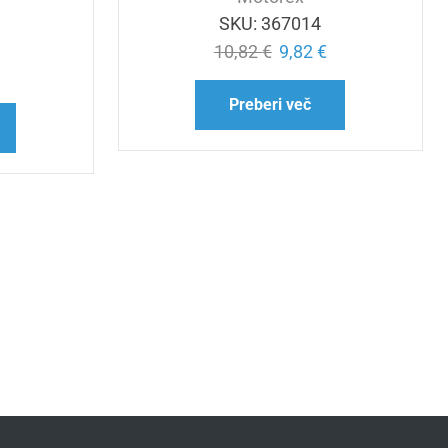
SKU:
367014
10,82
€
9,82
€
Preberi več