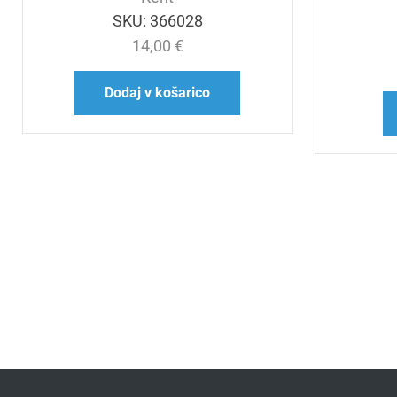
SKU:
366028
14,00
€
Dodaj v košarico