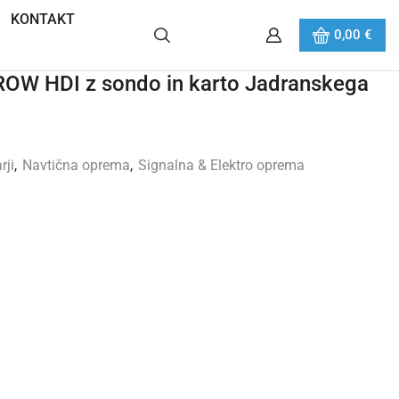
KONTAKT
0,00
€
W HDI z sondo in karto Jadranskega
rji
,
Navtična oprema
,
Signalna & Elektro oprema