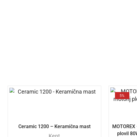
5%
Ceramic 1200 – Keramična mast
MOTOREX – 
plovil 8
Kent