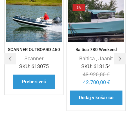
3%
SCANNER OUTBOARD 450
Baltica 780 Weekend
Scanner
Baltica
,
Jaanit
SKU:
613075
SKU:
613154
43.920,00
€
Preberi več
42.700,00
€
Dodaj v košarico