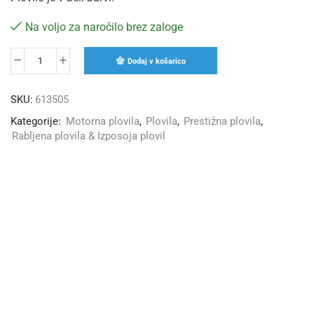
Na voljo za naročilo brez zaloge
Dodaj v košarico
SKU:
613505
Kategorije:
Motorna plovila
,
Plovila
,
Prestižna plovila
,
Rabljena plovila & Izposoja plovil