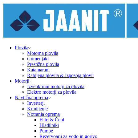
Plovila
Motorna plovila
Gumenjaki
Prestižna plovila
Katamarani
Rabljena plovila & Izposoja plovil
Motorji
Izvenkrmni motorji za plovila
Elektro motorji za plovila
Navtična oprema
Inverterji
Krmiljenje
Notranja oprema
Filtri & Čepi
Hladilniki
Pumpe
Rezervoarji za vodo in gorivo