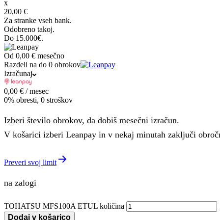
x
20,00 €
Za stranke vseh bank.
Odobreno takoj.
Do 15.000€.
Od
0,00 €
mesečno
Razdeli na do 0 obrokov
Izračunaj
0,00
€
/ mesec
0% obresti, 0 stroškov
Izberi število obrokov, da dobiš mesečni izračun.
V košarici izberi Leanpay in v nekaj minutah zaključi obro
Preveri svoj limit
na zalogi
TOHATSU MFS100A ETUL količina
Dodaj v košarico