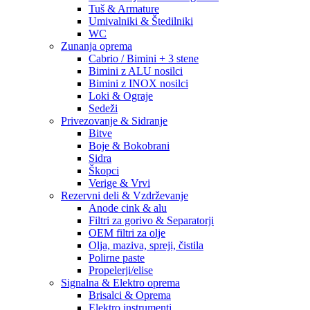
Tuš & Armature
Umivalniki & Štedilniki
WC
Zunanja oprema
Cabrio / Bimini + 3 stene
Bimini z ALU nosilci
Bimini z INOX nosilci
Loki & Ograje
Sedeži
Privezovanje & Sidranje
Bitve
Boje & Bokobrani
Sidra
Škopci
Verige & Vrvi
Rezervni deli & Vzdrževanje
Anode cink & alu
Filtri za gorivo & Separatorji
OEM filtri za olje
Olja, maziva, spreji, čistila
Polirne paste
Propelerji/elise
Signalna & Elektro oprema
Brisalci & Oprema
Elektro instrumenti