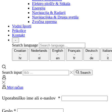
Elektro plošče & Stikala
Energija
Navigacija & Radarji
Navigacijska & Druga svetila
Zvočna oprema
Vodni športi
Prikolice
Kontakt
-
Search language
Croatian
Nederlands
English
Français
Deutsch
Italian
-
-
-
-
-
-
hr
nl
en
fr
de
it
Search input
Search
Moj račun
Uporabniško ime ali e-naslov
*
Geslo
*