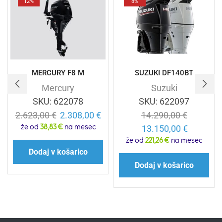
12%
8%
MERCURY F8 M
SUZUKI DF140BT
Mercury
Suzuki
SKU:
622078
SKU:
622097
2.623,00
€
2.308,00
€
14.290,00
€
že od
38,83 €
na mesec
13.150,00
€
že od
221,26 €
na mesec
Dodaj v košarico
Dodaj v košarico