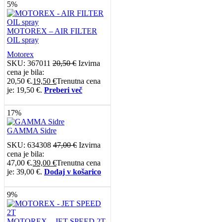
5%
MOTOREX – AIR FILTER
OIL spray
Motorex
SKU:
367011
20,50
€
Izvirna
cena je bila:
20,50 €.
19,50
€
Trenutna cena
je: 19,50 €.
Preberi več
17%
GAMMA Sidre
SKU:
634308
47,00
€
Izvirna
cena je bila:
47,00 €.
39,00
€
Trenutna cena
je: 39,00 €.
Dodaj v košarico
9%
MOTOREX – JET SPEED 2T