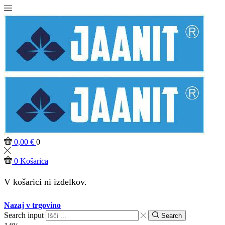
0,00
€
0
0
Košarica
V košarici ni izdelkov.
Nazaj v trgovino
Search input
Search