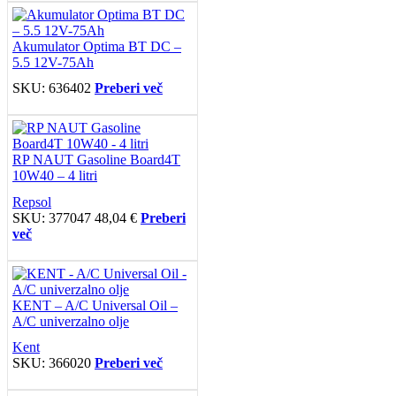
Akumulator Optima BT DC –
5.5 12V-75Ah
SKU:
636402
Preberi več
RP NAUT Gasoline Board4T
10W40 – 4 litri
Repsol
SKU:
377047
48,04
€
Preberi
več
KENT – A/C Universal Oil –
A/C univerzalno olje
Kent
SKU:
366020
Preberi več