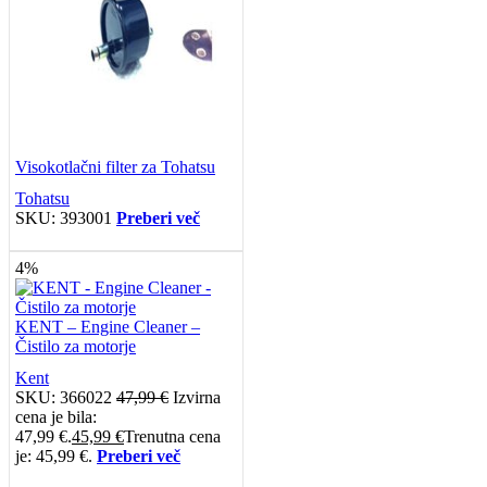
Visokotlačni filter za Tohatsu
Tohatsu
SKU:
393001
Preberi več
4%
KENT – Engine Cleaner –
Čistilo za motorje
Kent
SKU:
366022
47,99
€
Izvirna
cena je bila:
47,99 €.
45,99
€
Trenutna cena
je: 45,99 €.
Preberi več