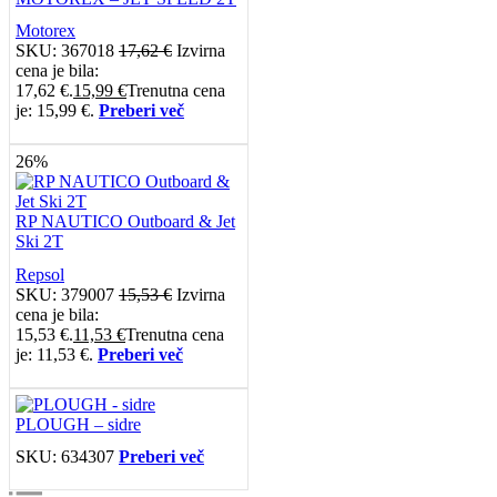
Motorex
SKU:
367018
17,62
€
Izvirna
cena je bila:
17,62 €.
15,99
€
Trenutna cena
je: 15,99 €.
Preberi več
26%
RP NAUTICO Outboard & Jet
Ski 2T
Repsol
SKU:
379007
15,53
€
Izvirna
cena je bila:
15,53 €.
11,53
€
Trenutna cena
je: 11,53 €.
Preberi več
PLOUGH – sidre
SKU:
634307
Preberi več