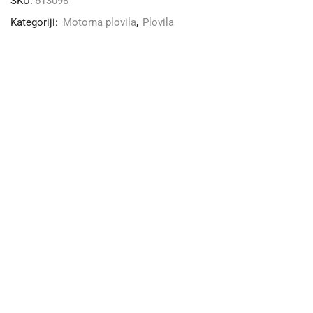
SKU:
613098
Kategoriji:
Motorna plovila
,
Plovila