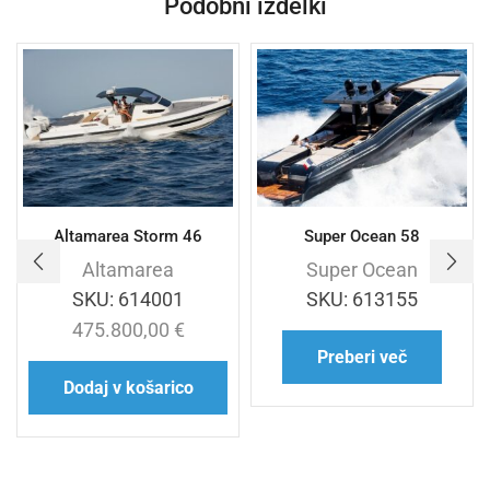
Podobni izdelki
Altamarea Storm 46
Super Ocean 58
Altamarea
Super Ocean
SKU:
614001
SKU:
613155
475.800,00
€
Preberi več
Dodaj v košarico