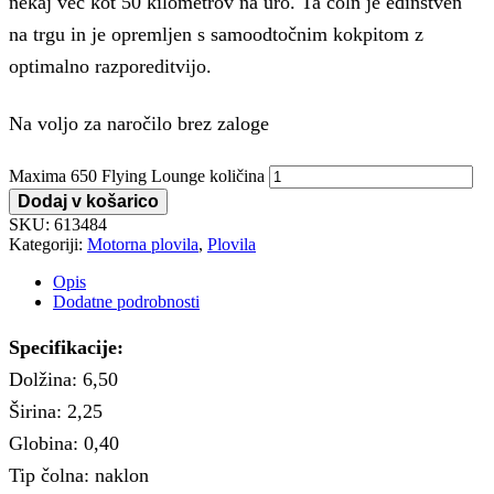
nekaj več kot 50 kilometrov na uro. Ta čoln je edinstven
na trgu in je opremljen s samoodtočnim kokpitom z
optimalno razporeditvijo.
Na voljo za naročilo brez zaloge
Maxima 650 Flying Lounge količina
Dodaj v košarico
SKU:
613484
Kategoriji:
Motorna plovila
,
Plovila
Opis
Dodatne podrobnosti
Specifikacije:
Dolžina: 6,50
Širina: 2,25
Globina: 0,40
Tip čolna: naklon