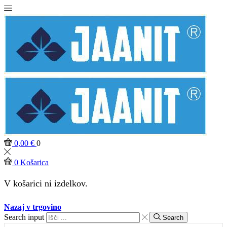
0,00
€
0
0
Košarica
V košarici ni izdelkov.
Nazaj v trgovino
Search input
Search