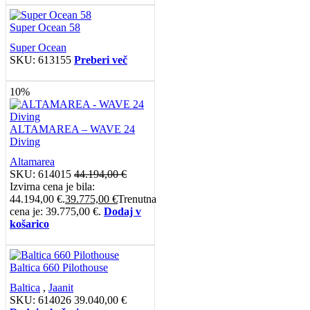
Super Ocean 58
Super Ocean
SKU:
613155
Preberi več
10%
ALTAMAREA – WAVE 24
Diving
Altamarea
SKU:
614015
44.194,00
€
Izvirna cena je bila:
44.194,00 €.
39.775,00
€
Trenutna
cena je: 39.775,00 €.
Dodaj v
košarico
Baltica 660 Pilothouse
Baltica
,
Jaanit
SKU:
614026
39.040,00
€