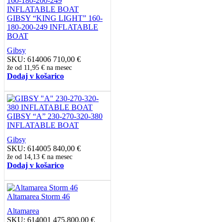
GIBSY “KING LIGHT” 160-
180-200-249 INFLATABLE
BOAT
Gibsy
SKU:
614006
710,00
€
že od
11,95 €
na mesec
Dodaj v košarico
GIBSY “A” 230-270-320-380
INFLATABLE BOAT
Gibsy
SKU:
614005
840,00
€
že od
14,13 €
na mesec
Dodaj v košarico
Altamarea Storm 46
Altamarea
SKU:
614001
475.800,00
€