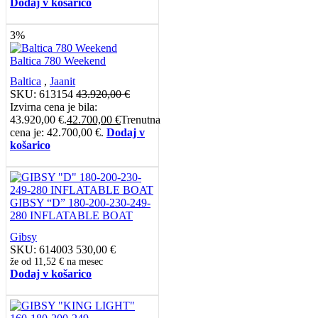
Dodaj v košarico
3%
Baltica 780 Weekend
Baltica
,
Jaanit
SKU:
613154
43.920,00
€
Izvirna cena je bila:
43.920,00 €.
42.700,00
€
Trenutna
cena je: 42.700,00 €.
Dodaj v
košarico
GIBSY “D” 180-200-230-249-
280 INFLATABLE BOAT
Gibsy
SKU:
614003
530,00
€
že od
11,52 €
na mesec
Dodaj v košarico