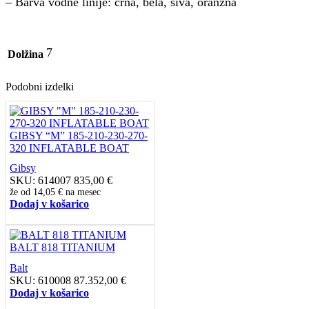
– Barva vodne linije: črna, bela, siva, oranžna
7
Dolžina
Podobni izdelki
GIBSY “M” 185-210-230-270-
320 INFLATABLE BOAT
Gibsy
SKU:
614007
835,00
€
že od
14,05 €
na mesec
Dodaj v košarico
BALT 818 TITANIUM
Balt
SKU:
610008
87.352,00
€
Dodaj v košarico