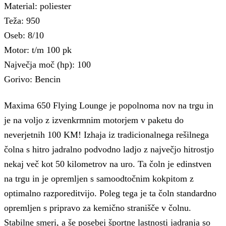
Material: poliester
Teža: 950
Oseb: 8/10
Motor: t/m 100 pk
Največja moč (hp): 100
Gorivo: Bencin
Maxima 650 Flying Lounge je popolnoma nov na trgu in
je na voljo z izvenkrmnim motorjem v paketu do
neverjetnih 100 KM! Izhaja iz tradicionalnega rešilnega
čolna s hitro jadralno podvodno ladjo z največjo hitrostjo
nekaj več kot 50 kilometrov na uro. Ta čoln je edinstven
na trgu in je opremljen s samoodtočnim kokpitom z
optimalno razporeditvijo. Poleg tega je ta čoln standardno
opremljen s pripravo za kemično stranišče v čolnu.
Stabilne smeri, a še posebej športne lastnosti jadranja so