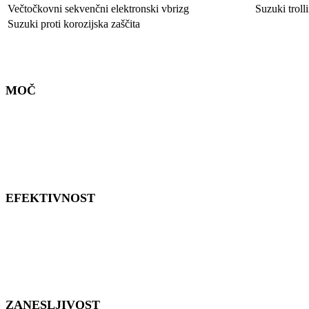
Večtočkovni sekvenčni elektronski vbrizg
Suzuki troll
Suzuki proti korozijska zaščita
MOČ
EFEKTIVNOST
ZANESLJIVOST