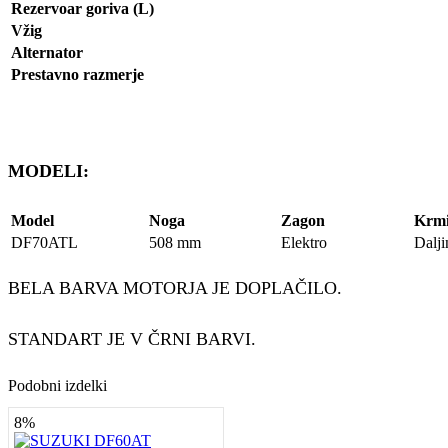
Rezervoar goriva (L)
Vžig
Alternator
Prestavno razmerje
MODELI:
Model
Noga
Zagon
Krmi
DF70ATL
508 mm
Elektro
Dalj
BELA BARVA MOTORJA JE DOPLAČILO.
STANDART JE V ČRNI BARVI.
Podobni izdelki
8%