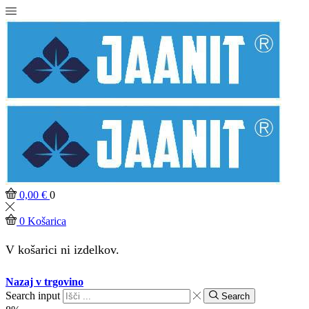
0,00
€
0
0
Košarica
V košarici ni izdelkov.
Nazaj v trgovino
Search input
Search