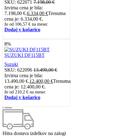
SKU:
622071
7.198,00
€
Izvirna cena je bila:
7.198,00 €.
6.334,00
€
Trenutna
cena je: 6.334,00 €.
že od
106,57 €
na mesec
Dodaj v košarico
8%
SUZUKI DF115BT
Suzuki
SKU:
622096
13.490,00
€
Izvirna cena je bila:
13.490,00 €.
12.400,00
€
Trenutna
cena je: 12.400,00 €.
že od
210,2 €
na mesec
Dodaj v košarico
Hitra dostava izdelkov na zalogi