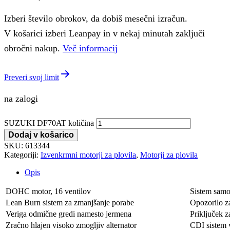
Izberi število obrokov, da dobiš mesečni izračun.
V košarici izberi Leanpay in v nekaj minutah zaključi
obročni nakup.
Več informacij
Preveri svoj limit
na zalogi
SUZUKI DF70AT količina
Dodaj v košarico
SKU:
613344
Kategoriji:
Izvenkrmni motorji za plovila
,
Motorji za plovila
Opis
DOHC motor, 16 ventilov
Sistem samo
Lean Burn sistem za zmanjšanje porabe
Opozorilo za
Veriga odmične gredi namesto jermena
Priključek z
Zračno hlajen visoko zmogljiv alternator
CDI sistem v