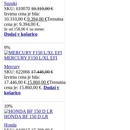
Suzuki
SKU:
610070
10.310,00
€
Izvirna cena je bila:
10.310,00 €.
9.394,00
€
Trenutna
cena je: 9.394,00 €.
že od
158,06 €
na mesec
Dodaj v košarico
9%
MERCURY F150 L/XL EFI
Mercury
SKU:
622066
17.446,00
€
Izvirna cena je bila:
17.446,00 €.
15.860,00
€
Trenutna
cena je: 15.860,00 €.
Dodaj v
košarico
10%
HONDA BF 150 D LR
Honda