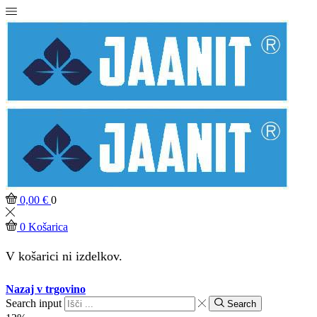
0,00
€
0
0
Košarica
V košarici ni izdelkov.
Nazaj v trgovino
Search input
Search