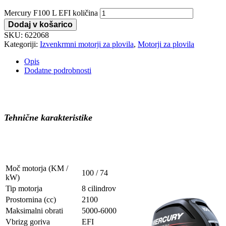
Mercury F100 L EFI količina
Dodaj v košarico
SKU:
622068
Kategoriji:
Izvenkrmni motorji za plovila
,
Motorji za plovila
Opis
Dodatne podrobnosti
Tehnične karakteristike
Moč motorja (KM /
100 / 74
kW)
Tip motorja
8 cilindrov
Prostornina (cc)
2100
Maksimalni obrati
5000-6000
Vbrizg goriva
EFI