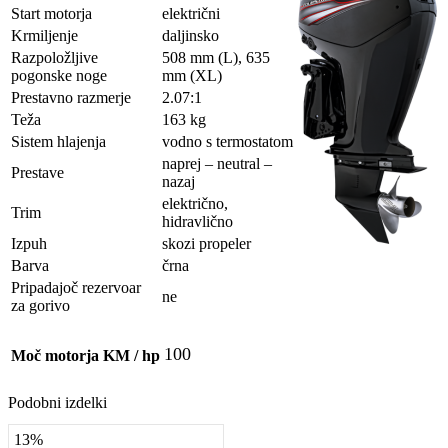
Start motorja
električni
Krmiljenje
daljinsko
Razpoložljive
508 mm (L), 635
pogonske noge
mm (XL)
Prestavno razmerje
2.07:1
Teža
163 kg
Sistem hlajenja
vodno s termostatom
naprej – neutral –
Prestave
nazaj
električno,
Trim
hidravlično
Izpuh
skozi propeler
Barva
črna
Pripadajoč rezervoar
ne
za gorivo
100
Moč motorja KM / hp
Podobni izdelki
13%