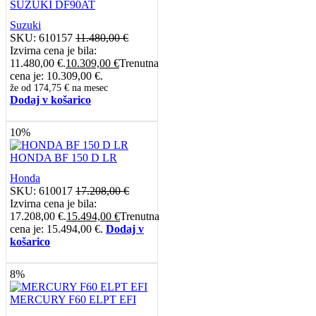
SUZUKI DF90AT
Suzuki
SKU:
610157
11.480,00
€
Izvirna cena je bila:
11.480,00 €.
10.309,00
€
Trenutna
cena je: 10.309,00 €.
že od
174,75 €
na mesec
Dodaj v košarico
10%
HONDA BF 150 D LR
Honda
SKU:
610017
17.208,00
€
Izvirna cena je bila:
17.208,00 €.
15.494,00
€
Trenutna
cena je: 15.494,00 €.
Dodaj v
košarico
8%
MERCURY F60 ELPT EFI