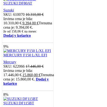
SUZUKI DF80AT
Suzuki
SKU:
610070
10.310,00
€
Izvirna cena je bila:
10.310,00 €.
9.394,00
€
Trenutna
cena je: 9.394,00 €.
že od
158,06 €
na mesec
Dodaj v košarico
9%
MERCURY F150 L/XL EFI
Mercury
SKU:
622066
17.446,00
€
Izvirna cena je bila:
17.446,00 €.
15.860,00
€
Trenutna
cena je: 15.860,00 €.
Dodaj v
košarico
8%
SUZUKI DF115BT