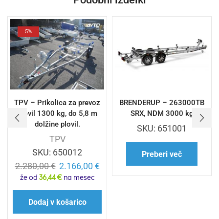
5%
TPV – Prikolica za prevoz
BRENDERUP – 263000TB
plovil 1300 kg, do 5,8 m
SRX, NDM 3000 kg
dolžine plovil.
SKU:
651001
TPV
SKU:
650012
Preberi več
2.280,00
€
2.166,00
€
že od
36,44 €
na mesec
Dodaj v košarico