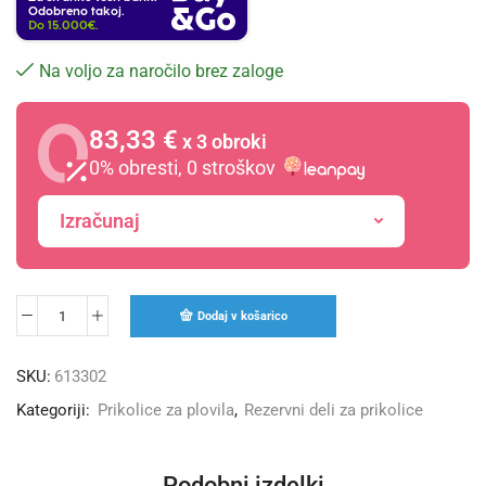
Odobreno takoj.
Do 15.000€.
Na voljo za naročilo brez zaloge
83,33 €
x 3 obroki
0% obresti, 0 stroškov
Izračunaj
Dodaj v košarico
SKU:
613302
Kategoriji:
Prikolice za plovila
,
Rezervni deli za prikolice
Podobni izdelki