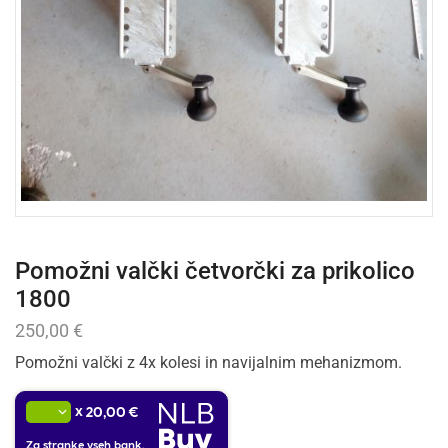
Pomožni valčki četvorčki za prikolico
1800
250,00
€
Pomožni valčki z 4x kolesi in navijalnim mehanizmom.
x
20,00 €
Za stranke vseh bank.