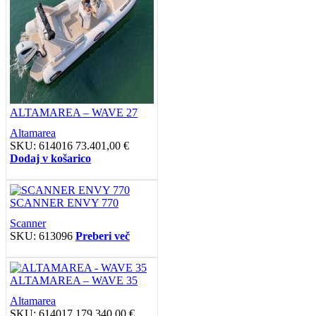
ALTAMAREA – WAVE 27
Altamarea
SKU:
614016
73.401,00
€
Dodaj v košarico
SCANNER ENVY 770
Scanner
SKU:
613096
Preberi več
ALTAMAREA – WAVE 35
Altamarea
SKU:
614017
179.340,00
€