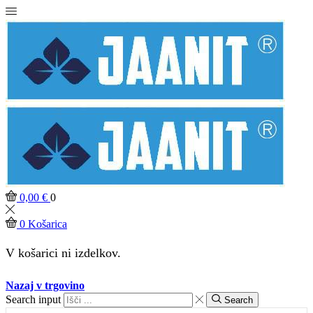
0,00
€
0
0
Košarica
V košarici ni izdelkov.
Nazaj v trgovino
Search input
Search