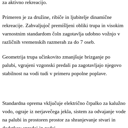
za aktivno rekreacijo.
Primeren je za družine, ribiče in ljubitelje dinamične
rekreacije.
Zahvaljujoč premišljeni obliki trupa in visokim
varnostnim standardom čoln zagotavlja udobno vožnjo v
različnih vremenskih razmerah za do 7 oseb.
Geometrija trupa učinkovito zmanjšuje brizganje po
palubi, vgrajeni vzgonski predali pa zagotavljajo njegovo
stabilnost na vodi tudi v primeru popolne poplave.
Standardna oprema vključuje električno črpalko za kalužno
vodo, ograje iz nerjavečega jekla, sistem za odvajanje vode
na palubi in prostoren prostor za shranjevanje stvari in
dodatkov spredaj in zadaj.