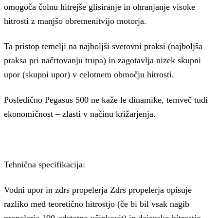
omogoča čolnu hitrejše glisiranje in ohranjanje visoke
hitrosti z manjšo obremenitvijo motorja.
Ta pristop temelji na najboljši svetovni praksi (najboljša
praksa pri načrtovanju trupa) in zagotavlja nizek skupni
upor (skupni upor) v celotnem območju hitrosti.
Posledično Pegasus 500 ne kaže le dinamike, temveč tudi
ekonomičnost – zlasti v načinu križarjenja.
Tehnična specifikacija:
Vodni upor in zdrs propelerja Zdrs propelerja opisuje
razliko med teoretično hitrostjo (če bi bil vsak nagib
propelerja 100-odstotno učinkovit) in dejansko hitrostjo