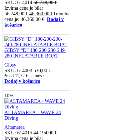
SKU:
614014
56.748,00
€
Izvirna cena je bila:
56.748,00 €.
46.360,00
€
Trenutna
cena je: 46.360,00 €.
Dodaj v
košarico
GIBSY “D” 180-200-230-249-
280 INFLATABLE BOAT
Gibsy
SKU:
614003
530,00
€
že od
11,52 €
na mesec
Dodaj v košarico
10%
ALTAMAREA – WAVE 24
Diving
Altamarea
SKU:
614015
44.194,00
€
Izvirna cena je bila: