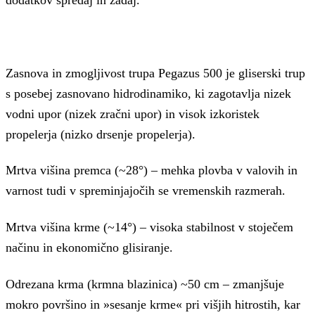
Zasnova in zmogljivost trupa Pegazus 500 je gliserski trup
s posebej zasnovano hidrodinamiko, ki zagotavlja nizek
vodni upor (nizek zračni upor) in visok izkoristek
propelerja (nizko drsenje propelerja).
Mrtva višina premca (~28°) – mehka plovba v valovih in
varnost tudi v spreminjajočih se vremenskih razmerah.
Mrtva višina krme (~14°) – visoka stabilnost v stoječem
načinu in ekonomično glisiranje.
Odrezana krma (krmna blazinica) ~50 cm – zmanjšuje
mokro površino in »sesanje krme« pri višjih hitrostih, kar