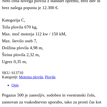
Neto cena novega plovila z standart opremo, brez ddv in
brez našega popusta je 12.300 €.
Kategorija C,
Teža plovila 670 kg,
Max. moč motorja 112 kw / 150 kM,
Max. število oseb 7,
Dolžina plovila 4,98 m,
Širina plovila 2,32 m,
Ugrez 0,35 m,
SKU:
613710
Kategoriji:
Motorna plovila
,
Plovila
Opis
Pegazus 500 je zanesljiv, sodoben in vsestranski čoln,
zasnovan za vsakodnevno uporabo, tako za prosti čas kot