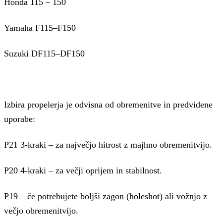
Honda 115 – 150
Yamaha F115–F150
Suzuki DF115–DF150
Izbira propelerja je odvisna od obremenitve in predvidene
uporabe:
P21 3-kraki – za največjo hitrost z majhno obremenitvijo.
P20 4-kraki – za večji oprijem in stabilnost.
P19 – če potrebujete boljši zagon (holeshot) ali vožnjo z
večjo obremenitvijo.