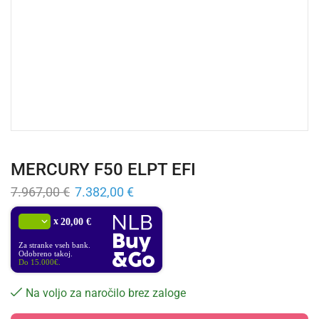
MERCURY F50 ELPT EFI
7.967,00
€
7.382,00
€
x
20,00 €
Za stranke vseh bank.
Odobreno takoj.
Do 15.000€.
Na voljo za naročilo brez zaloge