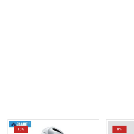
15%
8%