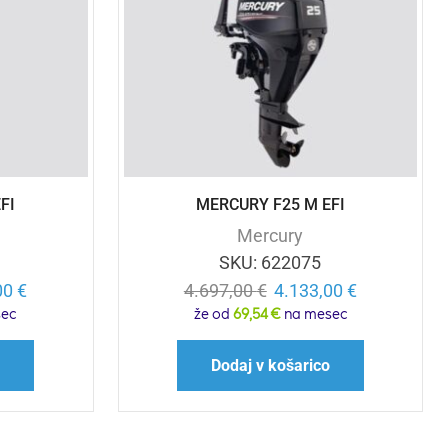
FI
MERCURY F25 M EFI
Mercury
SKU:
622075
00
€
4.697,00
€
4.133,00
€
ec
že od
69,54 €
na mesec
o
Dodaj v košarico