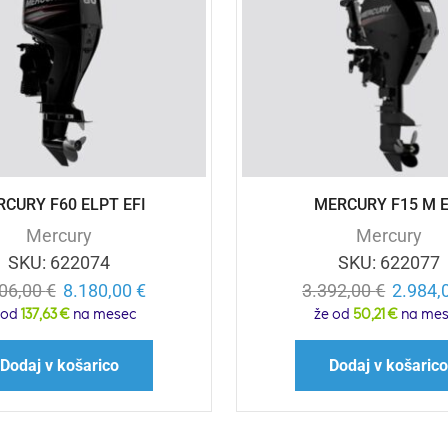
CURY F60 ELPT EFI
MERCURY F15 M E
Mercury
Mercury
SKU:
622074
SKU:
622077
906,00
€
8.180,00
€
3.392,00
€
2.984,
 od
137,63 €
na mesec
že od
50,21 €
na mes
Dodaj v košarico
Dodaj v košaric