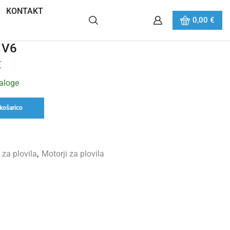
KONTAKT
0,00
€
 V6
€
zaloge
košarico
 za plovila
,
Motorji za plovila