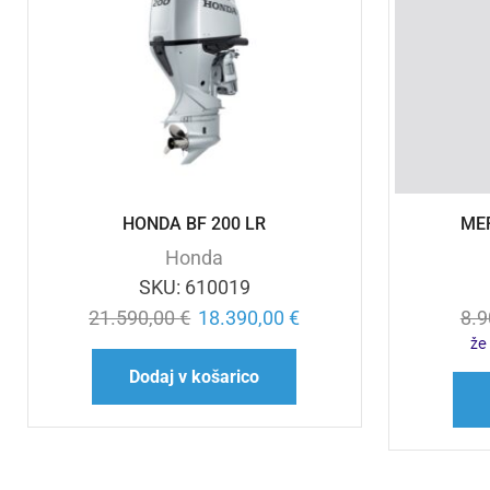
HONDA BF 200 LR
MER
Honda
SKU:
610019
21.590,00
€
18.390,00
€
8.
že
Dodaj v košarico