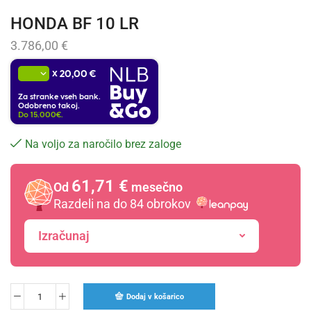
HONDA BF 10 LR
3.786,00
€
x
20,00 €
Za stranke vseh bank.
Odobreno takoj.
Do 15.000€.
Na voljo za naročilo brez zaloge
61,71 €
Od
mesečno
Razdeli na do 84 obrokov
Izračunaj
Dodaj v košarico