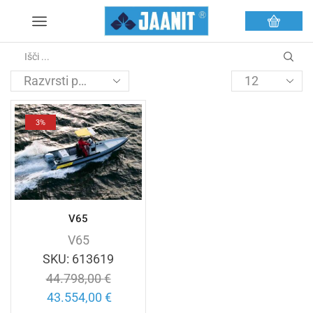
3%
V65
V65
SKU:
613619
44.798,00
€
43.554,00
€