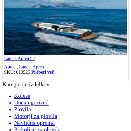
Lancia Aprea 52
Aprea
,
Lancia Aprea
SKU:
613525
Preberi več
Kategorije izdelkov
Kolesa
Uncategorized
Plovila
Motorji za plovila
Navtična oprema
Prikolice za plovila