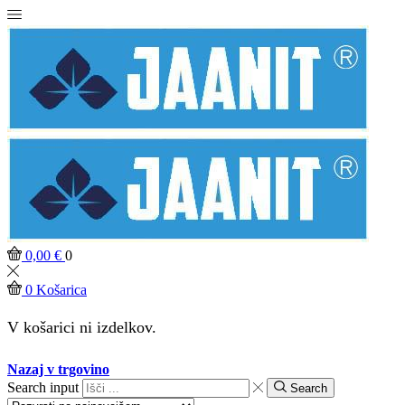
0,00
€
0
0
Košarica
V košarici ni izdelkov.
Nazaj v trgovino
Search input
Search