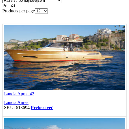
Prikaži
Products per page
Lancia Aprea 42
Lancia Aprea
SKU:
613694
Preberi več