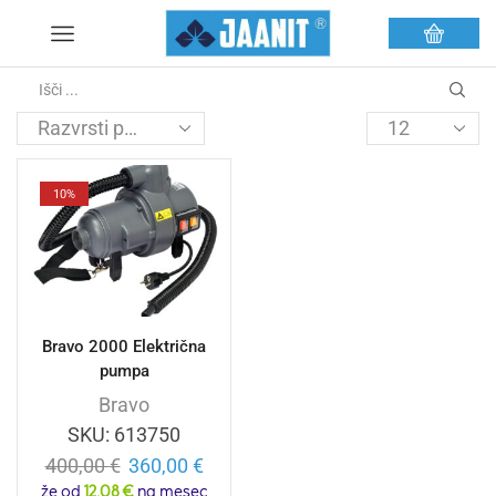
10%
Bravo 2000 Električna
pumpa
Bravo
SKU:
613750
400,00
€
360,00
€
že od
12,08 €
na mesec