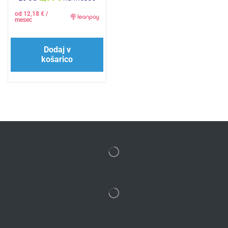
od
12,18
€
/
mesec
Dodaj v
košarico