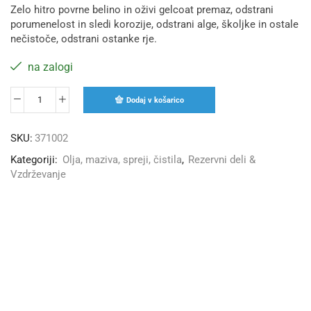
Zelo hitro povrne belino in oživi gelcoat premaz, odstrani
porumenelost in sledi korozije, odstrani alge, školjke in ostale
nečistoče, odstrani ostanke rje.
na zalogi
Dodaj v košarico
SKU:
371002
Kategoriji:
Olja, maziva, spreji, čistila
,
Rezervni deli &
Vzdrževanje