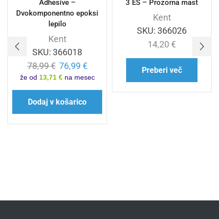
Adhesive –
3 ES – Prozorna mast
Dvokomponentno epoksi
Kent
lepilo
SKU:
366026
Kent
14,20
€
SKU:
366018
78,99
€
76,99
€
Preberi več
že od
13,71 €
na mesec
Dodaj v košarico