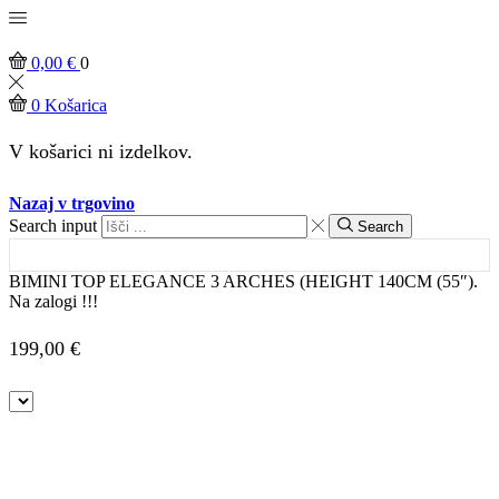
0,00
€
0
0
Košarica
V košarici ni izdelkov.
Nazaj v trgovino
Search input
Search
BIMINI TOP ELEGANCE 3 ARCHES (HEIGHT 140CM (55″).
Na zalogi !!!
199,00
€