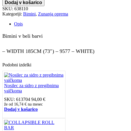
Dodaj v košarico
SKU:
638110
Kategoriji:
Bimini
,
Zunanja oprema
Opis
Bimini v beli barvi
– WIDTH 185CM (73″) – 9577 – WHITE)
Podobni izdelki
Nosilec za sidro z pregibnima
valčkoma
SKU:
613704
94,00
€
že od
16,74 €
na mesec
Dodaj v košarico