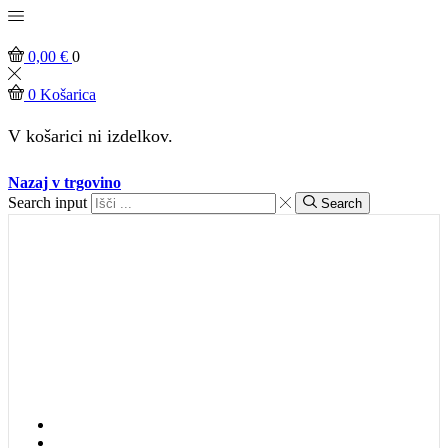
0,00
€
0
0
Košarica
V košarici ni izdelkov.
Nazaj v trgovino
Search input
Search