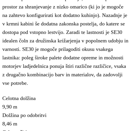
prostor za shranjevanje z nizko omarico (ki jo je mogoče
na zahtevo konfigurirati kot dodatno kuhinjo).
Nazadnje je
v krmni kabini še dodatna zakonska postelja, do katere se
dostopa pod vstopno lestvijo.
Zaradi te lastnosti je SE30
idealen čoln za družinska križarjenja v popolnem udobju in
varnosti.
SE30 je mogoče prilagoditi okusu vsakega
lastnika: poleg široke palete dodatne opreme in možnosti
motorjev ladjedelnica ponuja štiri različne različice, vsaka
z drugačno kombinacijo barv in materialov, da zadovolji
vse potrebe.
Celotna dolžina
9,90 m
Dolžina po odobritvi
8,46 m