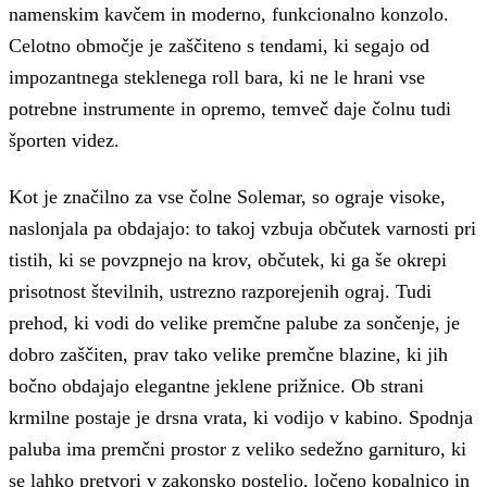
namenskim kavčem in moderno, funkcionalno konzolo.
Celotno območje je zaščiteno s tendami, ki segajo od
impozantnega steklenega roll bara, ki ne le hrani vse
potrebne instrumente in opremo, temveč daje čolnu tudi
športen videz.
Kot je značilno za vse čolne Solemar, so ograje visoke,
naslonjala pa obdajajo: to takoj vzbuja občutek varnosti pri
tistih, ki se povzpnejo na krov, občutek, ki ga še okrepi
prisotnost številnih, ustrezno razporejenih ograj.
Tudi
prehod, ki vodi do velike premčne palube za sončenje, je
dobro zaščiten, prav tako velike premčne blazine, ki jih
bočno obdajajo elegantne jeklene prižnice.
Ob strani
krmilne postaje je drsna vrata, ki vodijo v kabino.
Spodnja
paluba ima premčni prostor z veliko sedežno garnituro, ki
se lahko pretvori v zakonsko posteljo, ločeno kopalnico in