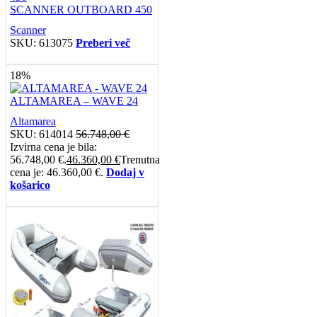
SCANNER OUTBOARD 450
Scanner
SKU:
613075
Preberi več
18%
ALTAMAREA – WAVE 24
Altamarea
SKU:
614014
56.748,00
€
Izvirna cena je bila:
56.748,00 €.
46.360,00
€
Trenutna
cena je: 46.360,00 €.
Dodaj v
košarico