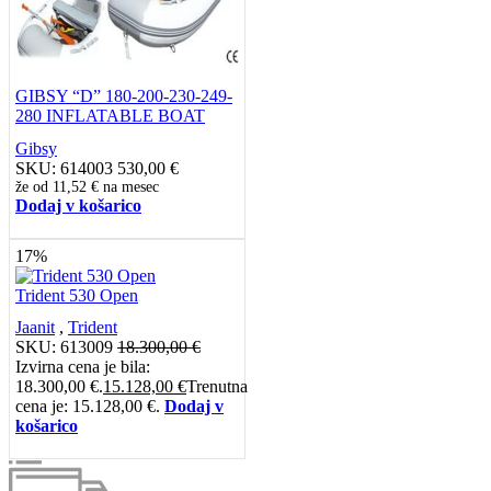
GIBSY “D” 180-200-230-249-
280 INFLATABLE BOAT
Gibsy
SKU:
614003
530,00
€
že od
11,52 €
na mesec
Dodaj v košarico
17%
Trident 530 Open
Jaanit
,
Trident
SKU:
613009
18.300,00
€
Izvirna cena je bila:
18.300,00 €.
15.128,00
€
Trenutna
cena je: 15.128,00 €.
Dodaj v
košarico