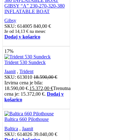
GIBSY “A” 230-270-320-380
INFLATABLE BOAT
Gibsy
SKU:
614005
840,00
€
že od
14,13 €
na mesec
Dodaj v košarico
17%
Trident 530 Sundeck
Jaanit
,
Trident
SKU:
613010
18.590,00
€
Izvirna cena je bila:
18.590,00 €.
15.372,00
€
Trenutna
cena je: 15.372,00 €.
Dodaj v
košarico
Baltica 660 Pilothouse
Baltica
,
Jaanit
SKU:
614026
39.040,00
€
Dodaj v košarico