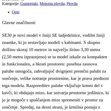
Kategorije:
Gumenjaki
,
Motorna plovila
,
Plovila
Opis
Glavne značilnosti
SE30 je novi model v liniji SE ladjedelnice, vodilni liniji
znamke, ki jo sestavljajo modeli s kabinami.
S skupno
dolžino skoraj 10 metrov in največjo širino 3,30 metra
(2,50 metra izpraznjeno) se ta model izkaže za kompakten
in funkcionalen, a hkrati prostoren: posebna zasnova
palube omogoča, zahvaljujoč dvignjeni premčni palubi za
sončenje, velike notranje prostornine, kar je prava prednost
tega modela.
Razporeditev palube vključuje krmni del s
kavči, ki obdajajo mizo, kar ustvarja prostorno jedilnico, ki
jo je mogoče s spuščanjem mize spremeniti v prostor za
sončenje.
Spredaj, na desni strani, je krmilna postaja z