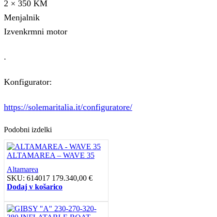
2 × 350 KM
Menjalnik
Izvenkrmni motor
.
Konfigurator:
https://solemaritalia.it/configuratore/
Podobni izdelki
ALTAMAREA – WAVE 35
Altamarea
SKU:
614017
179.340,00
€
Dodaj v košarico