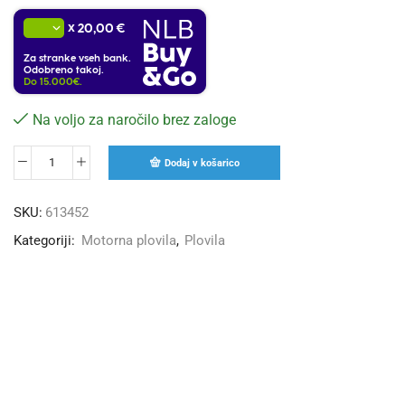
x
20,00 €
Za stranke vseh bank.
Odobreno takoj.
Do 15.000€.
Na voljo za naročilo brez zaloge
Dodaj v košarico
SKU:
613452
Kategoriji:
Motorna plovila
,
Plovila