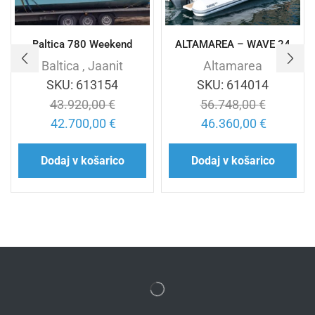
Baltica 780 Weekend
ALTAMAREA – WAVE 24
Baltica
,
Jaanit
Altamarea
SKU:
613154
SKU:
614014
43.920,00
€
56.748,00
€
42.700,00
€
46.360,00
€
Dodaj v košarico
Dodaj v košarico