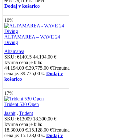
že od
75,71 €
na mesec
Dodaj v košarico
10%
ALTAMAREA – WAVE 24
Diving
Altamarea
SKU:
614015
44.194,00
€
Izvirna cena je bila:
44.194,00 €.
39.775,00
€
Trenutna
cena je: 39.775,00 €.
Dodaj v
košarico
17%
Trident 530 Open
Jaanit
,
Trident
SKU:
613009
18.300,00
€
Izvirna cena je bila:
18.300,00 €.
15.128,00
€
Trenutna
cena je: 15.128,00 €.
Dodaj v