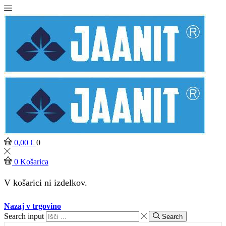
0,00
€
0
0
Košarica
V košarici ni izdelkov.
Nazaj v trgovino
Search input
Search