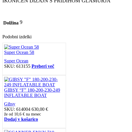
IKONIČEN DIZAJN S PRIDIHOM GLAMURJA
9
Dolžina
Podobni izdelki
Super Ocean 58
Super Ocean
SKU:
613155
Preberi več
GIBSY “F” 180-200-230-249
INFLATABLE BOAT
Gibsy
SKU:
614004
630,00
€
že od
10,6 €
na mesec
Dodaj v košarico