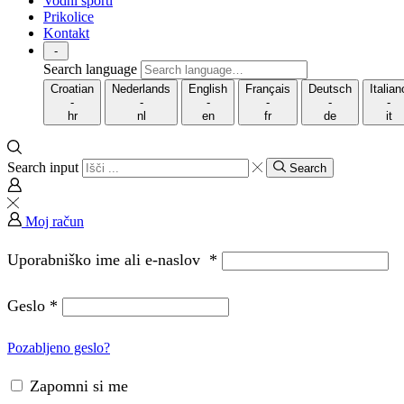
Vodni športi
Prikolice
Kontakt
-
Search language
Croatian
Nederlands
English
Français
Deutsch
Italian
-
-
-
-
-
-
hr
nl
en
fr
de
it
Search input
Search
Moj račun
Uporabniško ime ali e-naslov
*
Geslo
*
Pozabljeno geslo?
Zapomni si me