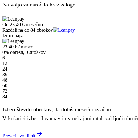
Na voljo za naročilo brez zaloge
Od
23,40 €
mesečno
Razdeli na do 84 obrokov
Izračunaj
23,40
€
/ mesec
0% obresti, 0 stroškov
6
12
24
36
48
60
72
84
Izberi število obrokov, da dobiš mesečni izračun.
V košarici izberi Leanpay in v nekaj minutah zaključi obro
Preveri svoj limit