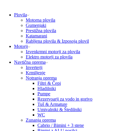
Plovila
Motorna plovila
Gumenjaki
Prestižna plovila
Katamarani
Rabljena plovila & Izposoja plovil
Motorji
Izvenkrmni motorji za plovila
Elektro motorji za plovila
Navtična oprema
Inverterji
Krmiljenje
Notranja oprema
Filtri & Čepi
Hladilniki
Pumpe
Rezervoarji za vodo in gorivo
Tuš & Armature
Umivalniki & Štedilniki
WC
Zunanja oprema
Cabrio / Bimini + 3 stene
Bimini z ALU nosilci