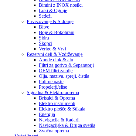
Bimini z INOX nosilci
Loki & Ograje
Sedeži
Privezovanje & Sidranje
Bitve
Boje & Bokobrani
Sidra
Škopci
Verige & Vrvi
Rezervni deli & Vzdrževanje
Anode cink & alu
Filtri za gorivo & Separatorji
OEM filtri za olje
Olja, maziva, spreji, čistila
Polirne paste
Propelerji/elise
Signalna & Elektro oprema
Brisalci & Oprema
Elektro instrumenti
Elektro plošče & Stikala
Energija
Navigacija & Radarji
Navigacijska & Druga svetila
Zvočna oprema