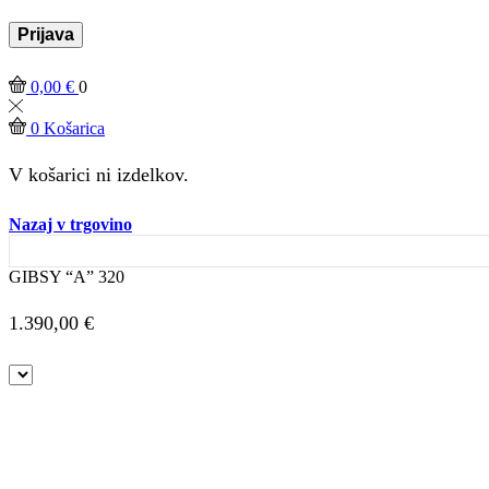
Prijava
0,00
€
0
0
Košarica
V košarici ni izdelkov.
Nazaj v trgovino
GIBSY “A” 320
1.390,00
€