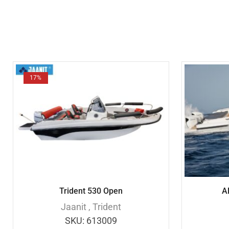
17%
Trident 530 Open
A
Jaanit
,
Trident
SKU:
613009