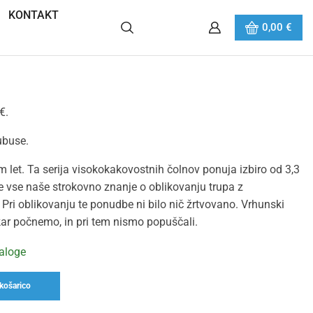
KONTAKT
0,00
€
€.
ubuse.
m let. Ta serija visokokakovostnih čolnov ponuja izbiro od 3,3
e vse naše strokovno znanje o oblikovanju trupa z
e. Pri oblikovanju te ponudbe ni bilo nič žrtvovano. Vrhunski
 kar počnemo, in pri tem nismo popuščali.
zaloge
košarico