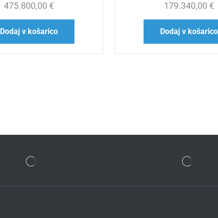
475.800,00
€
179.340,00
€
Dodaj v košarico
Dodaj v košaric