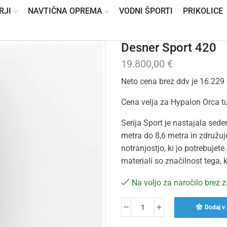
RJI
NAVTIČNA OPREMA
VODNI ŠPORTI
PRIKOLICE
Desner Sport 420
19.800,00
€
Neto cena brez ddv je 16.229 
Cena velja za Hypalon Orca t
Serija Sport je nastajala sede
metra do 8,6 metra in združuj
notranjostjo, ki jo potrebujet
materiali so značilnost tega,
Na voljo za naročilo brez 
Dodaj v 