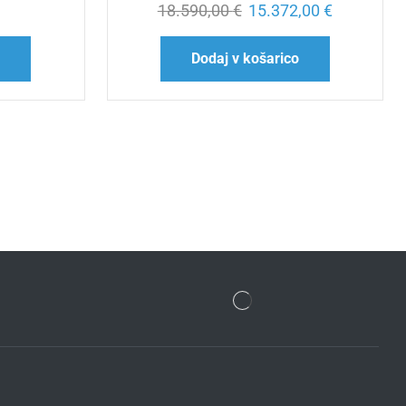
18.590,00
€
15.372,00
€
o
Dodaj v košarico