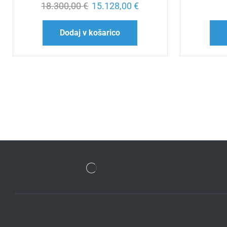
18.300,00
€
15.128,00
€
Dodaj v košarico