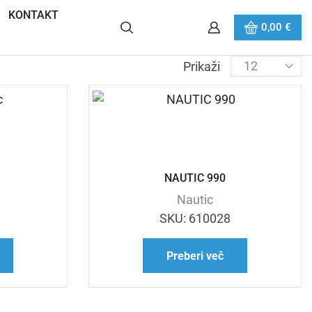
KONTAKT
0,00
€
Prikaži
NAUTIC 990
Nautic
SKU:
610028
Preberi več