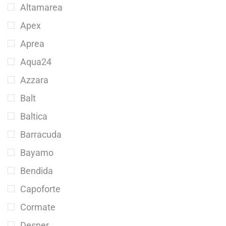
Altamarea
Apex
Aprea
Aqua24
Azzara
Balt
Baltica
Barracuda
Bayamo
Bendida
Capoforte
Cormate
Desner