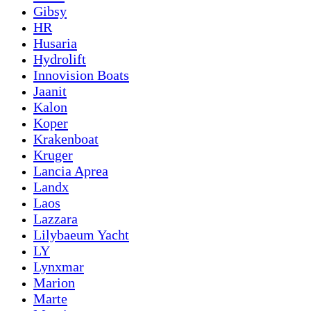
Gibsy
HR
Husaria
Hydrolift
Innovision Boats
Jaanit
Kalon
Koper
Krakenboat
Kruger
Lancia Aprea
Landx
Laos
Lazzara
Lilybaeum Yacht
LY
Lynxmar
Marion
Marte