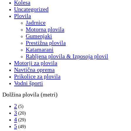
Kolesa
Uncategorized
Plovila
Jadrnice
Motorna plovila
Gumenjaki
Prestižna plovila
Katamarani
Rabljena plovila & Izposoja plovil
Motorji za plovila
Navtična oprema
Prikolice za plovila
Vodni športi
Dolžina plovila (metri)
2
(5)
3
(20)
4
(29)
5
(49)