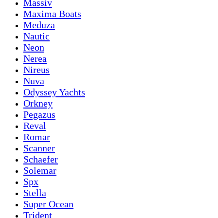
Massiv
Maxima Boats
Meduza
Nautic
Neon
Nerea
Nireus
Nuva
Odyssey Yachts
Orkney
Pegazus
Reval
Romar
Scanner
Schaefer
Solemar
Spx
Stella
Super Ocean
Trident