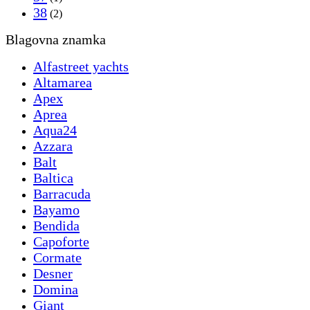
38
(2)
Blagovna znamka
Alfastreet yachts
Altamarea
Apex
Aprea
Aqua24
Azzara
Balt
Baltica
Barracuda
Bayamo
Bendida
Capoforte
Cormate
Desner
Domina
Giant