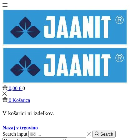
0,00
€
0
0
Košarica
V košarici ni izdelkov.
Nazaj v trgovino
Search input
Search